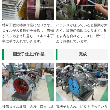
特殊工程の捲線作業になります。
バランスが狂っていると振動が大
コイルが入る鉄心を掃除し、異物
きく、故障の原因になります。5
が入らぬよう注意し、１本１本丁
ｇ以内を合格とし、0ｇに近づく
寧に手で入れていきます。
よう調整しています。
固定子仕上げ作業
完成
補償コイル取替、含浸、口出し線
電機子を入れ、組立を行っていき