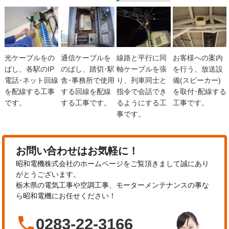
光ケーブルをの
通信ケーブルを
線路と平行に同
お客様への案内
ばし、各駅のIP
のばし、踏切･駅
軸ケーブルを張
を行う、放送設
電話･ネット回線
舎･事務所で使用
り、列車同士と
備(スピーカー)
を配線する工事
する回線を配線
指令で会話でき
を取付･配線する
です。
する工事です。
るようにする工
工事です。
事です。
お問い合わせはお気軽に！
昭和電機株式会社のホームページをご覧頂きまして誠にあり
がとうございます。
栃木県の電気工事や空調工事、モーターメンテナンスの事な
ら昭和電機にお任せください！

0283-22-3166