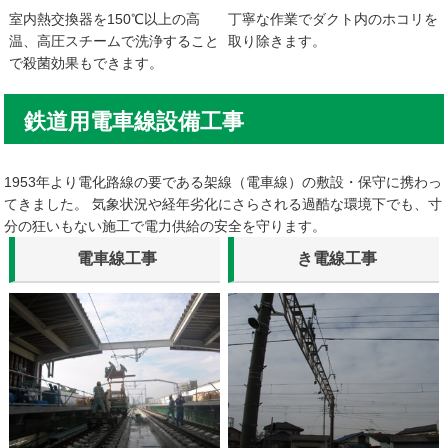
室内熱交換器を150℃以上の高
丁寧な作業でダクト内のホコリを
温、高圧スチームで洗浄すること
取り除きます。
で殺菌効果もできます。
鉄道用電車線設備工事
1953年より電化路線の要である架線（電車線）の敷設・保守に携わっ
てきました。 気象状況や経年劣化にさらされる過酷な環境下でも、寸
分の狂いもない施工で電力供給の安全を守ります。
電車線工事
き電線工事