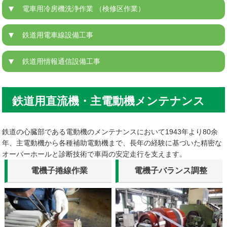
電車用冷房機洗浄作業 （検修区作業）
鉄道用電車線設備工事
鉄道用情報通信設備工事
鉄道用直流機・主電動機メンテナンス
鉄道の心臓部である電動機のメンテナンスにおいて1943年より80余
年、主電動機から各種補助電動機まで、長年の経験に基づいた精密な
オーバーホールと診断技術で車両の安定走行を支えます。
電機子捲線作業
電機子バランス調整