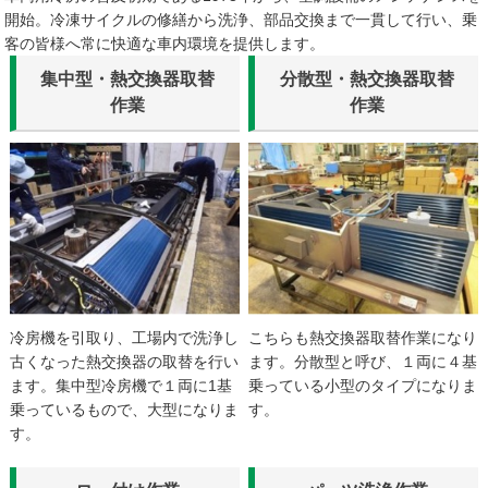
開始。冷凍サイクルの修繕から洗浄、部品交換まで一貫して行い、乗
客の皆様へ常に快適な車内環境を提供します。
集中型・熱交換器取替
分散型・熱交換器取替
作業
作業
冷房機を引取り、工場内で洗浄し
こちらも熱交換器取替作業になり
古くなった熱交換器の取替を行い
ます。分散型と呼び、１両に４基
ます。集中型冷房機で１両に1基
乗っている小型のタイプになりま
乗っているもので、大型になりま
す。
す。