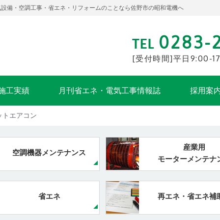
 電気設備・空調工事・省エネ・リフォームのことなら佐野市の昭和電機へ
0283-
TEL
[受付時間]平日9:00-17
施工実績
月刊省エネ・電気工事情報誌
採用案
ットエアコン
産業用
空調機器メンテナンス
モーターメンテナ
省エネ
再エネ・省エネ補