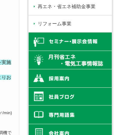
再エネ・省エネ補助金事業
」
リフォーム事業
！
を実施
よりお
min)
空調機で