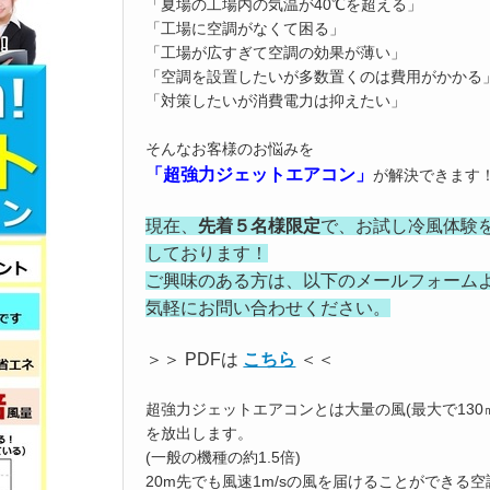
「夏場の工場内の気温が40℃を超える」
「工場に空調がなくて困る」
「工場が広すぎて空調の効果が薄い」
「空調を設置したいが多数置くのは費用がかかる
「対策したいが消費電力は抑えたい」
そんなお客様のお悩みを
「超強力ジェットエアコン」
が解決できます
現在、
先着５名様限定
で、お試し冷風体験
しております！
ご興味のある方は、以下のメールフォーム
気軽にお問い合わせください。
＞＞ PDFは
こちら
＜＜
超強力ジェットエアコンとは大量の風(最大で130㎥/
を放出します。
(一般の機種の約1.5倍)
20m先でも風速1m/sの風を届けることができる