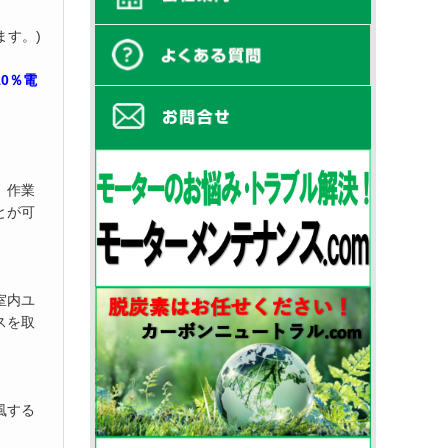
ます。)
10％電
、作業
とが可
室内ユ
スを取
風する