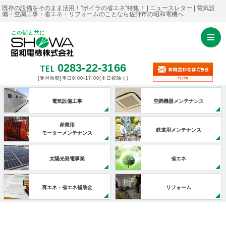
既存の設備をそのまま活用！"ボイラの省エネ"特集！ | ニュースレター | 電気設
備・空調工事・省エネ・リフォームのことなら佐野市の昭和電機へ
0283-22-3166
TEL
[受付時間]平日9:00-17:00
(土日祝除く)
電気設備工事
空調機器メンテナンス
産業用
鉄道用メンテナンス
モーターメンテナンス
太陽光発電事業
省エネ
再エネ・省エネ補助金
リフォーム