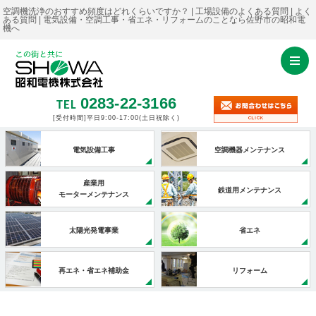
空調機洗浄のおすすめ頻度はどれくらいですか？ | 工場設備のよくある質問 | よく
ある質問 | 電気設備・空調工事・省エネ・リフォームのことなら佐野市の昭和電
機へ
0283-22-3166
TEL
[受付時間]平日9:00-17:00
(土日祝除く)
電気設備工事
空調機器メンテナンス
産業用
鉄道用メンテナンス
モーターメンテナンス
太陽光発電事業
省エネ
再エネ・省エネ補助金
リフォーム