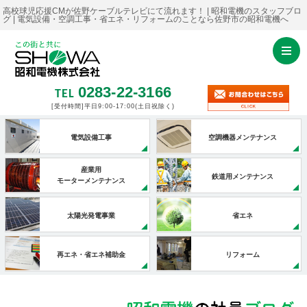
高校球児応援CMが佐野ケーブルテレビにて流れます！ | 昭和電機のスタッフブロ
グ | 電気設備・空調工事・省エネ・リフォームのことなら佐野市の昭和電機へ
0283-22-3166
TEL
[受付時間]平日9:00-17:00
(土日祝除く)
電気設備工事
空調機器メンテナンス
産業用
鉄道用メンテナンス
モーターメンテナンス
太陽光発電事業
省エネ
再エネ・省エネ補助金
リフォーム