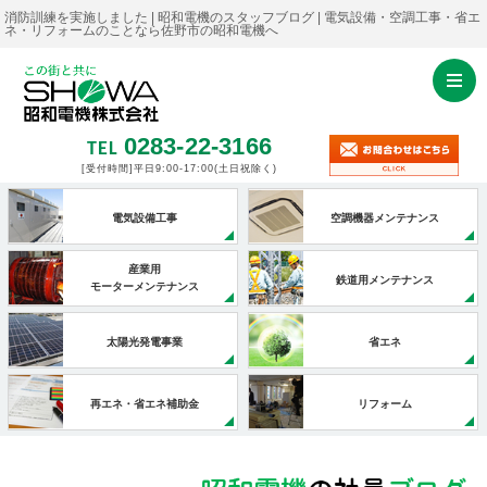
消防訓練を実施しました | 昭和電機のスタッフブログ | 電気設備・空調工事・省エ
ネ・リフォームのことなら佐野市の昭和電機へ
0283-22-3166
TEL
[受付時間]平日9:00-17:00
(土日祝除く)
電気設備工事
空調機器メンテナンス
産業用
鉄道用メンテナンス
モーターメンテナンス
太陽光発電事業
省エネ
再エネ・省エネ補助金
リフォーム