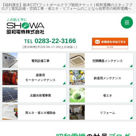
【福利厚生】栃木CITYフットボールクラブ観戦チケット | 昭和電機のスタッフブ
ログ | 電気設備・空調工事・省エネ・リフォームのことなら佐野市の昭和電機へ
0283-22-3166
TEL
[受付時間]平日9:00-17:00
(土日祝除く)
電気設備工事
空調機器メンテナンス
産業用
鉄道用メンテナンス
モーターメンテナンス
太陽光発電事業
省エネ
再エネ・省エネ補助金
リフォーム